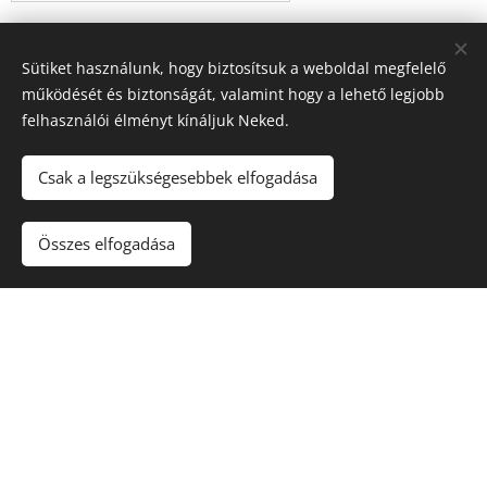
Foglalás hossza
Sütiket használunk, hogy biztosítsuk a weboldal megfelelő
működését és biztonságát, valamint hogy a lehető legjobb
felhasználói élményt kínáljuk Neked.
Fő
Csak a legszükségesebbek elfogadása
Üzenet
Összes elfogadása
Küldés