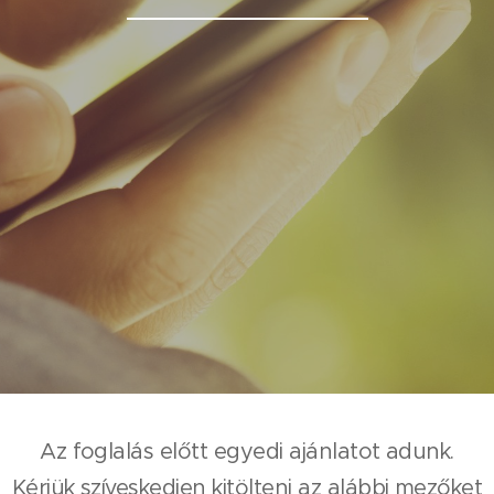
Az foglalás előtt egyedi ajánlatot adunk.
Kérjük szíveskedjen kitölteni az alábbi mezőket